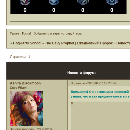
0
0
0
0
Привет, Гость!
Войдите
или
зарегистрируйтесь
.
»
Hogwarts School
»
The Daily Prophet | Ежедневный Пророк
»
Новост
Страница:
1
Новости форума
Ashira Blackmoon
Поделиться
2008-02-07 12:27:26
Cute Witch
Внимание! Оформлением новостей за
узнать, что и как продвинулось во в
0
Зарегистрирован
: 2008-02-06