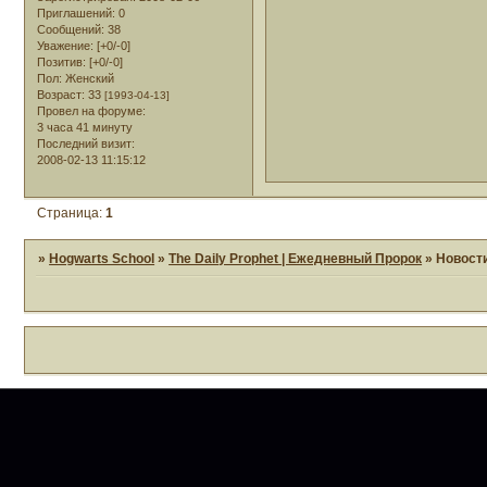
Приглашений:
0
Сообщений:
38
Уважение:
[+0/-0]
Позитив:
[+0/-0]
Пол:
Женский
Возраст:
33
[1993-04-13]
Провел на форуме:
3 часа 41 минуту
Последний визит:
2008-02-13 11:15:12
Страница:
1
»
Hogwarts School
»
The Daily Prophet | Ежедневный Пророк
»
Новост