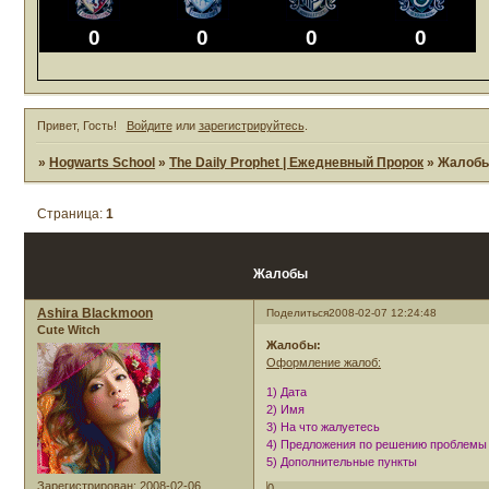
0
0
0
0
Привет, Гость!
Войдите
или
зарегистрируйтесь
.
»
Hogwarts School
»
The Daily Prophet | Ежедневный Пророк
»
Жалоб
Страница:
1
Жалобы
Ashira Blackmoon
Поделиться
2008-02-07 12:24:48
Cute Witch
Жалобы:
Оформление жалоб:
1) Дата
2) Имя
3) На что жалуетесь
4) Предложения по решению проблемы
5) Дополнительные пункты
Зарегистрирован
: 2008-02-06
0